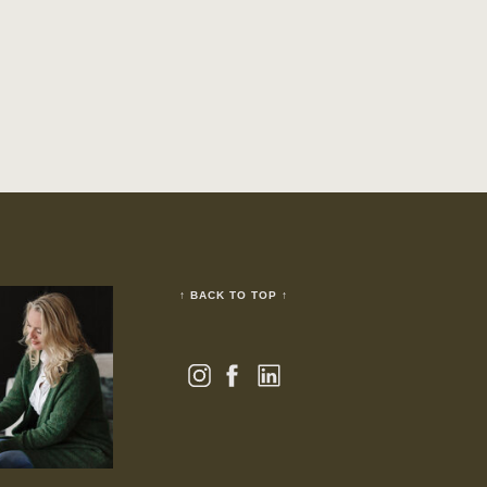
↑ BACK TO TOP ↑