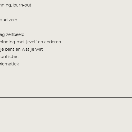
anning, burn-out
 oud zeer
aag zelfbeeld
rbinding met jezelf en anderen
je bent en wat je wilt
onflicten
blematiek