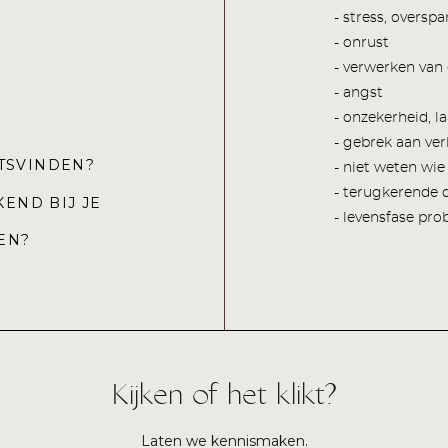
OED?
- stress, oversp
- onrust
ODIG?
- verwerken van
- angst
- onzekerheid, l
- gebrek aan ve
LAATSVINDEN?
- niet weten wie 
- terugkerende c
END BIJ JE
- levensfase pro
LEREN?
Kijken of het klikt?
Laten we kennismaken.